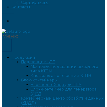
Сертификаты
Контакты
X
Меню
Продукция
Подстанции КТП
Мачтовые подстанции шкафного
типа КТПМ
Киосковые подстанции КТПН
Блок-контейнеры
Блок-контейнер для ГПУ
Блок-контейнер для генератора
(ДГУ)
Контейнерный центр обработки данных
(КЦОД)