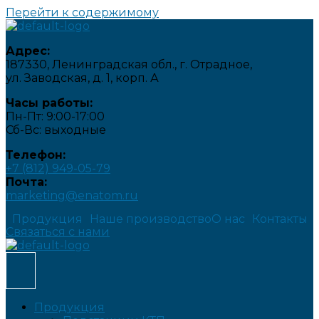
Перейти к содержимому
Адрес:
187330, Ленинградская обл., г. Отрадное,
ул. Заводская, д. 1, корп. А
Часы работы:
Пн-Пт: 9:00-17:00
Сб-Вс: выходные
Телефон:
+7 (812) 949-05-79
Почта:
marketing@enatom.ru
Продукция
Наше производство
О нас
Контакты
Связаться с нами
Продукция