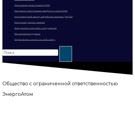
Киосковые подстанции КТПН
Мачтовые подстанции шкафного типа КТПМ
Контейнерный центр обработки данных (КЦОД)
Многомодульные здания
Модульные очистные сооружения
Металлоконструкции
Переключить поиск по веб-сайту
Общество с ограниченной ответственностью
ЭнергоАтом
Производство
металлоконструкций и
электротехнического
оборудования