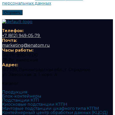
персональных данных
Телефон:
+7 (812) 949-05-79
Почта:
marketing@enatom.ru
Часы работы:
Пн-Пт: 9:00-17:00
Сб-Вс: выходные
Адрес:
187330, Ленинградская обл., г. Отрадное,
ул. Заводская, д. 1, корп. А
Каталог
Продукция
Блок-контейнеры
Подстанции КТП
Киосковые подстанции КТПН
Мачтовые подстанции шкафного типа КТПМ
Контейнерный центр обработки данных (КЦОД)