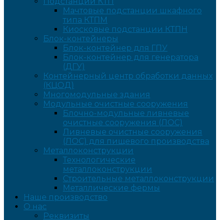
Подстанции КТП
Мачтовые подстанции шкафного
типа КТПМ
Киосковые подстанции КТПН
Блок-контейнеры
Блок-контейнер для ГПУ
Блок-контейнер для генератора
(ДГУ)
Контейнерный центр обработки данных
(КЦОД)
Многомодульные здания
Модульные очистные сооружения
Блочно-модульные ливневые
очистные сооружения (ЛОС)
Ливневые очистные сооружения
(ЛОС) для пищевого производства
Металлоконструкции
Технологические
металлоконструкции
Строительные металлоконструкции
Металлические фермы
Наше производство
О нас
Реквизиты