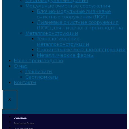
Многомодульные здания
Модульные очистные сооружения
Блочно-модульные ливневые
очистные сооружения (ЛОС)
Ливневые очистные сооружения
(ЛОС) для пищевого производства
Металлоконструкции
Технологические
металлоконструкции
Строительные металлоконструкции
Металлические фермы
Наше производство
О нас
Реквизиты
Сертификаты
Контакты
X
Продукция
Блок-контейнеры
Подстанции КТП