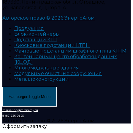
187330, Ленинградская обл., г. Отрадное,
ул. Заводская, д. 1, корп. А
Авторское право © 2026 ЭнергоАтом
Продукция
Блок-контейнеры
Подстанции КТП
Киосковые подстанции КТПН
Мачтовые подстанции шкафного типа КТПМ
Контейнерный центр обработки данных
(КЦОД)
Многомодульные здания
Модульные очистные сооружения
Металлоконструкции
Hamburger Toggle Menu
marketing@mrenergy.ru
8 (812) 326-94-05
Авторское право © 2026 ЭнергоАтом
Оформить заявку